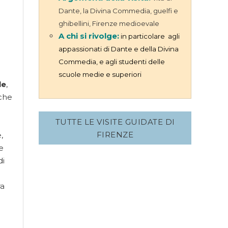
Dante, la Divina Commedia, guelfi e
ghibellini, Firenze medioevale
A chi si rivolge:
in particolare agli
appassionati di Dante e della Divina
Commedia, e agli studenti delle
scuole medie e superiori
le
,
iche
TUTTE LE VISITE GUIDATE DI
FIRENZE
,
e
di
ra