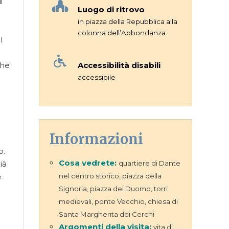
i
Luogo di ritrovo
in piazza della Repubblica alla
colonna dell’Abbondanza
l
che
Accessibilità disabili
accessibile
Informazioni
o.
Cosa vedrete:
ià
quartiere di Dante
e
nel centro storico, piazza della
Signoria, piazza del Duomo, torri
medievali, ponte Vecchio, chiesa di
Santa Margherita dei Cerchi
Argomenti della visita:
vita di