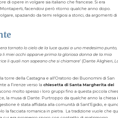
ore di opere in volgare sia italiano che francese. Si era
i Montaperti, facendovi però ritorno qualche anno dopo.
volgare, spaziando da temi religiosi a storici, da argomenti di
nte
era tornato lo cielo de la luce quasi a uno medesimo punto,
a li miei occhi apparve prima la gloriosa donna de la mia
ice li quali non sapeano che si chiamare
’ (Dante Alighieri,
L
la torre della Castagna e all’Oratorio dei Buonomini di San
nte a Firenze verso la
chiesetta di Santa Margherita dei
ducono molto spesso i loro gruppi fino a questa piccola chie
rice, la musa di Dante. Purtroppo da qualche anno la chiesa 
estione è stata affidata alla comunità di Sant’Egidio, e quind
lo la facciata romanica in pietra. La tradizione vuole che qu
 a cui era promesso sposo con contratto di matrimonio,