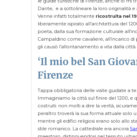
le guide turistiche di Firenze, anche io mi t
Dante, e a sottolineare la loro originalità e
Venne infatti totalmente
ricostruita nel 19
liberamente ispirato all’architettura del 1200
poeta, dalla sua formazione culturale all’in
Campaldino come cavaliere, all’incarico di 
gli causò l’allontanamento a vita dalla città
‘Il mio bel San Giovan
Firenze
Tappa obbligatoria delle visite guidate a t
Immaginiamo la città sul finire del 1200, e qu
costruiti: non molti a dire la verità, sicurame
peraltro troverà la sua forma attuale solo un
mentre gli edifici religiosi erano solo allo s
stile romanico. La cattedrale era ancora
Sa
maestoso, distinguendosi nel tessuto urbano