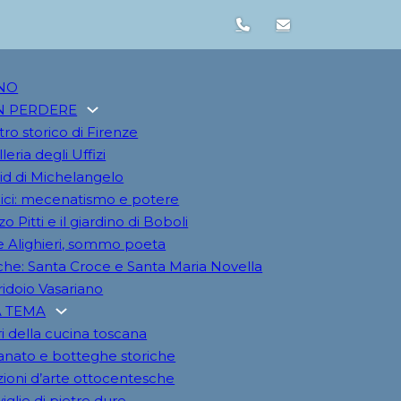
NO
N PERDERE
tro storico di Firenze
leria degli Uffizi
vid di Michelangelo
ici: mecenatismo e potere
o Pitti e il giardino di Boboli
 Alighieri, sommo poeta
iche: Santa Croce e Santa Maria Novella
rridoio Vasariano
A TEMA
i della cucina toscana
ianato e botteghe storiche
zioni d’arte ottocentesche
iglie di pietre dure