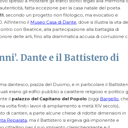
rovo spesso a mostrare gli edifici storici legati alla memoria d
 autenticità, fatta eccezione per la casa natale del poeta.
11
, secondo un progetto non filologico, ma evocativo e
. All’interno il
Museo Casa di Dante
, dove si illustra la vita de
contro con Beatrice, alla partecipazione alla battaglia di
priore delle arti, fino alla drammatica accusa di corruzione 
.
ni’. Dante e il Battistero di
ema dantesco, piazza del Duomo, e in particolare il Battister
ali erano gli edfici pubblici a carattere religioso e politico g
nte il
palazzo del Capitano del Popolo
(oggi
Bargello
, ch
a volta finiti i lavori di ampliamento a metà XIV secolo),
tato di cantieri, a parte alcune chiese di ridotte dimensioni in
nta Reparata
, ma il Battistero si ergeva già imponente e
 cittadino per il suo impianto classicheggiante e il