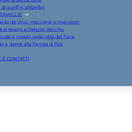
 di guelfi e ghibellini
 FAMIGLIE
rdo da Vinci, macchine e invenzioni
a al tesoro a Palazzo Vecchio
nde e misteri nella città del Fiore
pi e dame alla Reggia di Pitti
E E CONTATTI