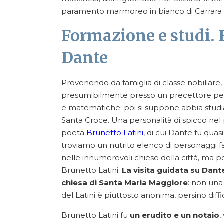
paramento marmoreo in bianco di Carrara e
Formazione e studi. 
Dante
Provenendo da famiglia di classe nobiliare,
presumibilmente presso un precettore per
e matematiche; poi si suppone abbia studia
Santa Croce. Una personalità di spicco nel 
poeta
Brunetto Latini
, di cui Dante fu quas
troviamo un nutrito elenco di personaggi fam
nelle innumerevoli chiese della città, ma po
Brunetto Latini.
La visita guidata su Dante
chiesa di Santa Maria Maggiore
: non una
del Latini è piuttosto anonima, persino diffi
Brunetto Latini fu
un erudito e un notaio
,