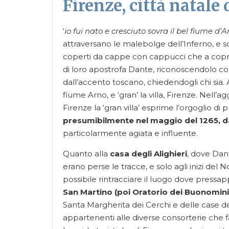
Firenze, città natale
‘
io fui nato e cresciuto sovra il bel fiume d’A
attraversano le malebolge dell’Inferno, e s
coperti da cappe con cappucci che a copron
di loro apostrofa Dante, riconoscendolo co
dall’accento toscano, chiedendogli chi sia. A
fiume Arno, e ‘gran’ la villa, Firenze. Nell’a
Firenze la ‘gran villa’ esprime l’orgoglio di
presumibilmente nel maggio del 1265, da f
particolarmente agiata e influente.
Quanto alla
casa degli Alighieri
, dove Dant
erano perse le tracce, e solo agli inizi del N
possibile rintracciare il luogo dove pressap
San Martino (poi Oratorio dei Buonomini
Santa Margherita dei Cerchi e delle case dei 
appartenenti alle diverse consorterie che f