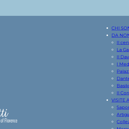
CHI SO
DA NO
Il cen
La Gal
Il Da
I Med
Palazz
Dante
Basil
Il Co
VISITE 
Sapor
Artig
Colle
Merav