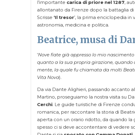
l’importante
carica di priore nel 1287
, aut
allontanato da Firenze dopo la battaglia d
Scrisse
‘Il tresor
’, la prima enciclopedia in 
astronomia, medicina e politica.
Beatrice, musa di Da
‘
Nove fiate già appresso lo mio nascimento 
quanto a la sua propria girazione, quando 
mente, la quale fu chiamata da molti Beatr
Vita Nova
).
Da via Dante Alighieri, passando accanto al
Martino, proseguiamo la nostra visita su Da
Cerchi
. Le guide turistiche di Firenze con
romanica, per raccontare la storia di Beat
aperta con un orario ridotto, da quando la g
spesso ci si deve accontentare di vedere so
Dante si sia
sposato con Gemma Donati
,