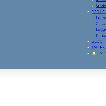
Storie
PER LE
Leona
Cacci
Legge
Princi
BLOG
TARIFF