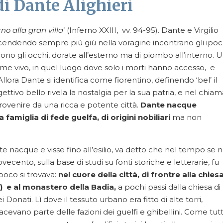
 di Dante Alighieri
rno alla gran villa
’ (Inferno XXIII, vv. 94-95). Dante e Virgilio
cendendo sempre più giù nella voragine incontrano gli ipocri
o gli occhi, dorate all’esterno ma di piombo all’interno. 
me vivo, in quel luogo dove solo i morti hanno accesso, e
llora Dante si identifica come fiorentino, definendo ‘bel’ il
ggettivo bello rivela la nostalgia per la sua patria, e nel chia
 provenire da una ricca e potente città.
Dante nacque
amiglia di fede guelfa, di origini nobiliari
ma non
e nacque e visse fino all’esilio, va detto che nel tempo se 
ovecento, sulla base di studi su fonti storiche e letterarie, fu
poco si trovava:
nel cuore della città, di frontre alla chiesa
) e al monastero della Badia,
a pochi passi dalla chiesa di
Donati. Lì dove il tessuto urbano era fitto di alte torri,
acevano parte delle fazioni dei guelfi e ghibellini. Come tut