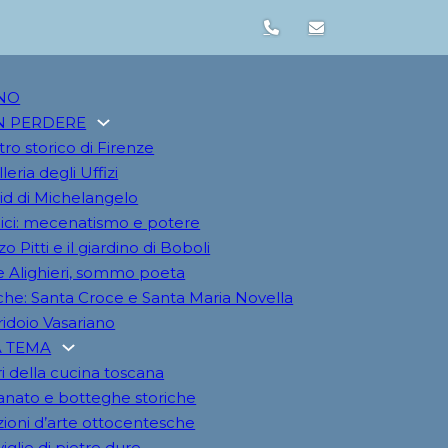
NO
N PERDERE
tro storico di Firenze
leria degli Uffizi
vid di Michelangelo
ici: mecenatismo e potere
o Pitti e il giardino di Boboli
 Alighieri, sommo poeta
iche: Santa Croce e Santa Maria Novella
rridoio Vasariano
A TEMA
i della cucina toscana
ianato e botteghe storiche
zioni d’arte ottocentesche
iglie di pietre dure