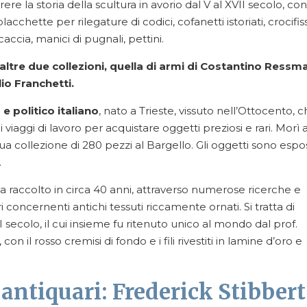
rrere la storia della scultura in avorio dal V al XVII secolo, con
acchette per rilegature di codici, cofanetti istoriati, crocifiss
 caccia, manici di pugnali, pettini.
altre due collezioni, quella di armi di Costantino Ressm
io Franchetti.
 politico italiano
, nato a Trieste, vissuto nell’Ottocento, 
viaggi di lavoro per acquistare oggetti preziosi e rari. Morì 
a sua collezione di 280 pezzi al Bargello. Gli oggetti sono espo
.
 raccolto in circa 40 anni, attraverso numerose ricerche e
ri concernenti antichi tessuti riccamente ornati. Si tratta di
II secolo, il cui insieme fu ritenuto unico al mondo dal prof.
con il rosso cremisi di fondo e i fili rivestiti in lamine d’oro e
antiquari: Frederick Stibbert