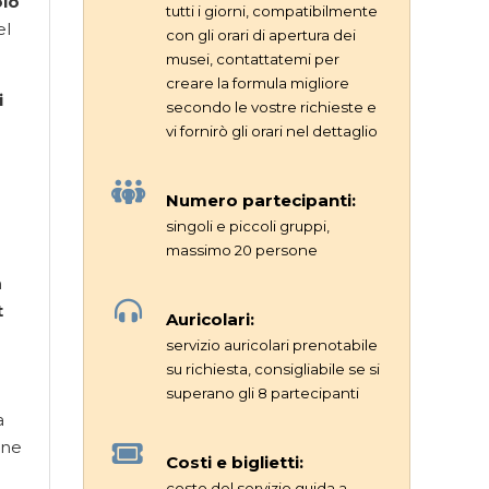
olo
tutti i giorni, compatibilmente
el
con gli orari di apertura dei
musei, contattatemi per
creare la formula migliore
i
secondo le vostre richieste e
vi fornirò gli orari nel dettaglio
Numero partecipanti:
singoli e piccoli gruppi,
massimo 20 persone
n
t
Auricolari:
servizio auricolari prenotabile
su richiesta, consigliabile se si
superano gli 8 partecipanti
a
one
Costi e biglietti:
costo del servizio guida a