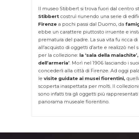
Il museo Stibbert si trova fuori dal centro st
Stibbert
costruì riunendo una serie di edif
Firenze
a pochi passi dal Duomo, da
famig
ebbe un carattere piuttosto irruente e ins
prematura del padre. La sua vita fu ricca d
all’acquisto di oggetti d’arte e realizzò ne
per la collezione:
la ‘sala della malachite’,
dell’armeria’
. Morì nel 1906 lasciando i suo
concederli alla città di Firenze. Ad oggi pa
le
visite guidate ai musei fiorentini,
quell
scoperta inaspettata per molti. Il collezion
sono infatti tra gli oggetti più rappresentat
panorama museale fiorentino.