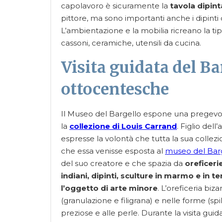
capolavoro è sicuramente la
tavola dipin
pittore, ma sono importanti anche i dipinti
L’ambientazione e la mobilia ricreano la tipi
cassoni, ceramiche, utensili da cucina.
Visita guidata del Bar
ottocentesche
Il Museo del Bargello espone una pregevole c
la
collezione di Louis Carrand
. Figlio del
espresse la volontà che tutta la sua colle
che essa venisse esposta al
museo del Bar
del suo creatore e che spazia da
oreficeri
indiani, dipinti, sculture in marmo e in t
l’oggetto di arte minore
. L’oreficeria biz
(granulazione e filigrana) e nelle forme (spille
preziose e alle perle. Durante la visita gui