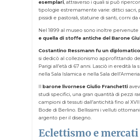
esemplari
, attraverso i quali si può riperco
tipologie estremamente varie: dittici sacri, pl
pissidi e pastorali, statuine di santi, corni da
Nel 1899 al museo sono inoltre pervenute
e quella di stoffe antiche del Barone Giul
Costantino Ressmann fu un diplomatico e
si dedicò al collezionismo approfittando dei 
Parigi all’età di 67 anni. Lasciò in eredità l
nella Sala Islamica e nella Sala dell’Armeria
Il
barone livornese Giulio Franchetti
aveva
studi specifici, una gran quantità di pezzi ra
campioni di tessuti dall’antichità fino al XVI
Bode di Berlino. Bellissimi i velluti ottomani, 
argento per il disegno.
Eclettismo e mercati 