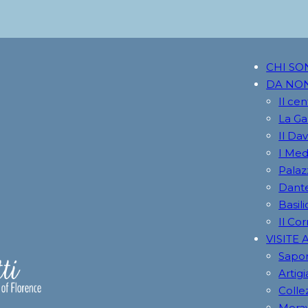
CHI SO
DA NO
Il cen
La Gal
Il Da
I Med
Palazz
Dante
Basil
Il Co
VISITE 
Sapor
Artig
Colle
Merav