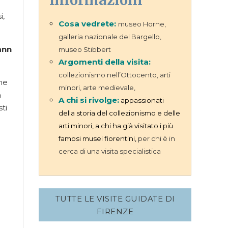
Informazioni
i,
Cosa vedrete:
museo Horne,
galleria nazionale del Bargello,
ann
museo Stibbert
Argomenti della visita:
collezionismo nell’Ottocento, arti
che
minori, arte medievale,
a
A chi si rivolge:
appassionati
sti
della storia del collezionismo e delle
arti minori, a chi ha già visitato i più
famosi musei fiorentini,
per chi è in
cerca di una visita specialistica
TUTTE LE VISITE GUIDATE DI
FIRENZE