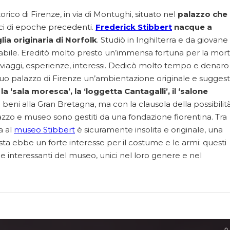
orico di Firenze, in via di Montughi, situato nel
palazzo che
ici di epoche precedenti.
Frederick Stibbert
nacque a
lia originaria di Norfolk
. Studiò in Inghilterra e da giovane
tabile. Ereditò molto presto un’immensa fortuna per la mor
i viaggi, esperienze, interessi. Dedicò molto tempo e denaro
l suo palazzo di Firenze un’ambientazione originale e suggest
 la ‘sala moresca’, la ‘loggetta Cantagalli’, il ‘salone
i beni alla Gran Bretagna, ma con la clausola della possibilità
lazzo e museo sono gestiti da una fondazione fiorentina. Tra
a al
museo Stibbert
è sicuramente insolita e originale, una
ista ebbe un forte interesse per il costume e le armi: questi
i e interessanti del museo, unici nel loro genere e nel