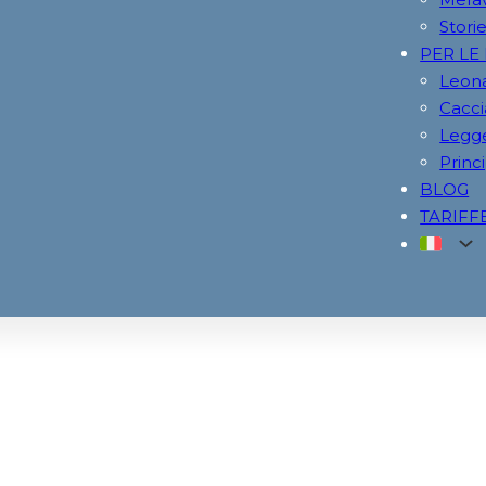
Storie
PER LE
Leona
Cacci
Legge
Princi
BLOG
TARIFF