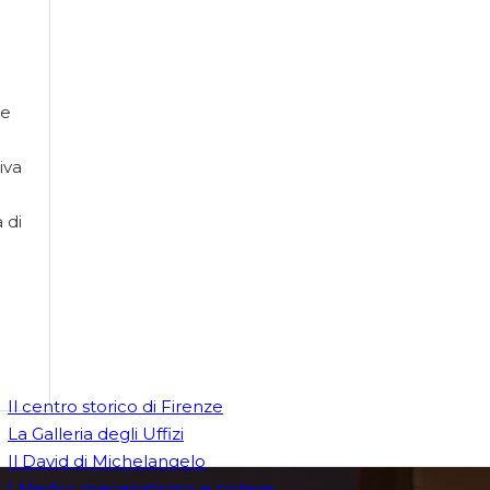
te
iva
 di
Il centro storico di Firenze
La Galleria degli Uffizi
Il David di Michelangelo
I Medici: mecenatismo e potere