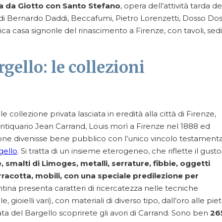
ta da Giotto con Santo Stefano
, opera dell’attività tarda de
 di Bernardo Daddi, Beccafumi, Pietro Lorenzetti, Dosso Doss
ca casa signorile del rinascimento a Firenze, con tavoli, sedi
gello: le collezioni
ollezione privata lasciata in eredità alla città di Firenze,
l’antiquario Jean Carrand, Louis morì a Firenze nel 1888 ed
zione divenisse bene pubblico con l’unico vincolo testamenta
gello
. Si tratta di un insieme eterogeneo, che riflette il gusto
e, smalti di Limoges, metalli, serrature, fibbie, oggetti
erracotta, mobili, con una speciale predilezione per
antina presenta caratteri di ricercatezza nelle tecniche
, gioielli vari), con materiali di diverso tipo, dall’oro alle pie
data del Bargello scoprirete gli avori di Carrand. Sono ben
26