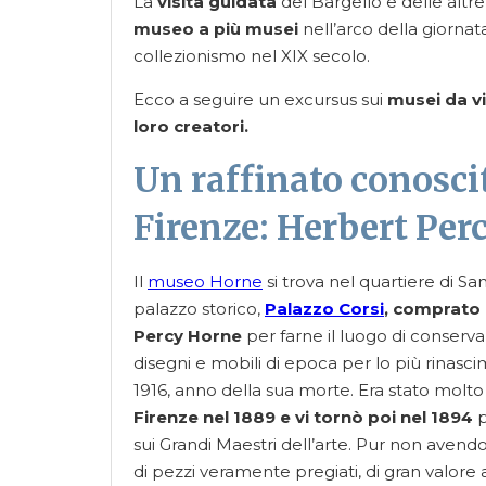
La
visita guidata
del Bargello e delle altr
museo a più musei
nell’arco della giornat
collezionismo nel XIX secolo.
Ecco a seguire un excursus sui
musei da vi
loro creatori.
Un raffinato conoscit
Firenze: Herbert Per
Il
museo Horne
si trova nel quartiere di Sa
palazzo storico,
Palazzo Corsi
, comprato 
Percy Horne
per farne il luogo di conservaz
disegni e mobili di epoca per lo più rinascim
1916, anno della sua morte. Era stato molto
Firenze nel 1889 e vi tornò poi nel 1894
p
sui Grandi Maestri dell’arte. Pur non avendo 
di pezzi veramente pregiati, di gran valore 