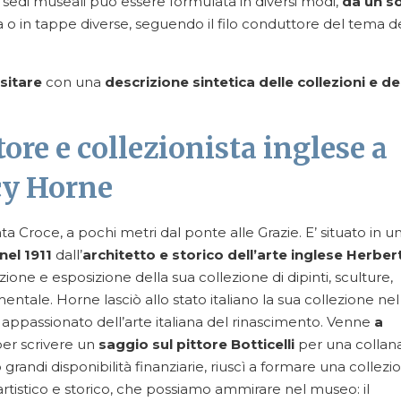
e sedi museali può essere formulata in diversi modi,
da un s
a o in tappe diverse, seguendo il filo conduttore del tema d
sitare
con una
descrizione sintetica delle collezioni e de
ore e collezionista inglese a
cy Horne
nta Croce, a pochi metri dal ponte alle Grazie. E’ situato in u
nel 1911
dall’
architetto e storico dell’arte inglese Herber
ione e esposizione della sua collezione di dipinti, sculture,
entale. Horne lasciò allo stato italiano la sua collezione nel
 appassionato dell’arte italiana del rinascimento. Venne
a
er scrivere un
saggio sul pittore Botticelli
per una collan
grandi disponibilità finanziarie, riuscì a formare una collezi
artistico e storico, che possiamo ammirare nel museo: il