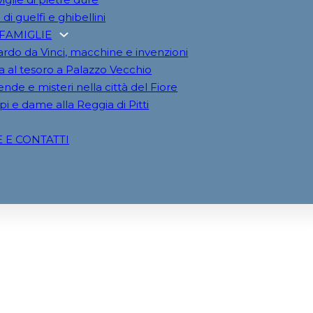
 di guelfi e ghibellini
 FAMIGLIE
rdo da Vinci, macchine e invenzioni
a al tesoro a Palazzo Vecchio
nde e misteri nella città del Fiore
pi e dame alla Reggia di Pitti
E E CONTATTI