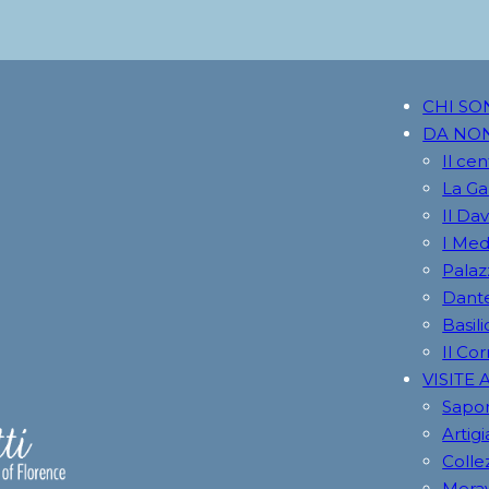
CHI SO
DA NO
Il cen
La Gal
Il Da
I Med
Palazz
Dante
Basil
Il Co
VISITE 
Sapor
Artig
Colle
Merav