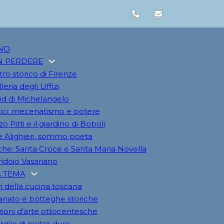
NO
N PERDERE
tro storico di Firenze
leria degli Uffizi
vid di Michelangelo
ici: mecenatismo e potere
o Pitti e il giardino di Boboli
 Alighieri, sommo poeta
iche: Santa Croce e Santa Maria Novella
rridoio Vasariano
A TEMA
i della cucina toscana
ianato e botteghe storiche
zioni d’arte ottocentesche
iglie di pietre dure