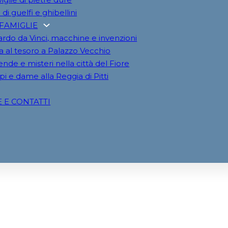
 di guelfi e ghibellini
 FAMIGLIE
rdo da Vinci, macchine e invenzioni
a al tesoro a Palazzo Vecchio
nde e misteri nella città del Fiore
pi e dame alla Reggia di Pitti
E E CONTATTI