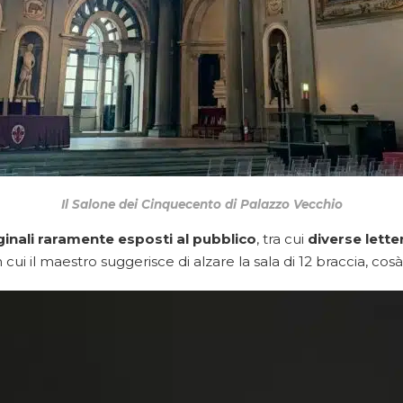
Il Salone dei Cinquecento di Palazzo Vecchio
inali raramente esposti al pubblico
, tra cui
diverse lette
in cui il maestro suggerisce di alzare la sala di 12 braccia, cos