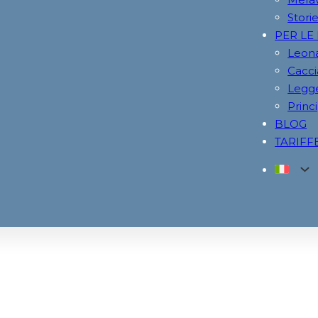
Storie
PER LE
Leona
Cacci
Legge
Princi
BLOG
TARIFF